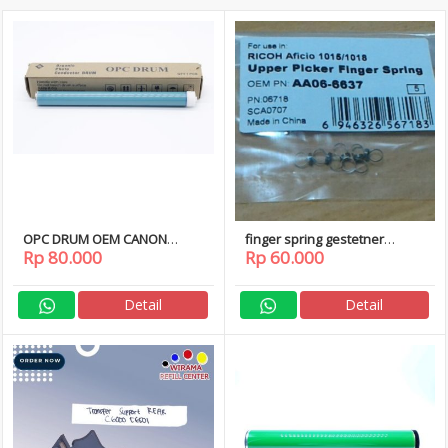
OPC DRUM OEM CANON
finger spring gestetner
Rp 80.000
Rp 60.000
IR1022 IR1024 IR1018 NPG IR-
mp2000
1022 IR-1024 IR-1018
Detail
Detail