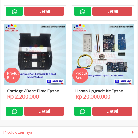
UV DTF
Detail
Detail
Produk
Produk
Baru
Baru
Carriage / Base Plate Epson
Hoson Upgrade Kit Epson
Rp 2.200.000
Rp 20.000.000
i3200 2 Head Model Vertical
i3200 2 Head
Detail
Detail
Produk Lainnya