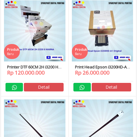
Produk
Produk
Baru
Baru
Printer DTF 60CM 2H i3200 HD
Print Head Epson i3200HD-A1
Rp 120.000.000
Rp 26.000.000
8 WARNA dan Curing
i3200 HD A1 Original
Printhead DTF / SUBLIM
Detail
Detail