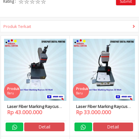
Rating :
Submit
Produk Terkait
Produk
Produk
Baru
Baru
Laser Fiber Marking Raycus
Laser Fiber Marking Raycus
Rp 43.000.000
Rp 33.000.000
50 Watt
30 Watt
Detail
Detail