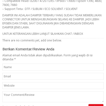
– Compatible Head: I3200 / 4720 / DX5 / XP600 / TX800 / Epson 1390, 4800,
7800, 7880
– Support Tinta : DTF / SUBLIM / ECO SOLVENT / SOLVENT
DAMPER INI ADALAH DAMPER TERBARU YANG SUDAH TIDAK MEMERLUKAN
CONNECTOR UNTUK MENGHUBUNGKAN SELANG KE DAMPER. JADI LEBIH
EFISIEN DAN STABIL SAAT DIGUNAKAN JIKA DIBANDINGKAN DENGAN
DAMPER JENIS LAMA.
UNTUK KETERANGAN LEBIH LANJUT SILAHKAN CHAT / INBOX
There are no comments yet, add one below.
Berikan Komentar/Review Anda
Alamat email Anda tidak akan dipublikasikan. Form yang wajib di isi
ditandai
*