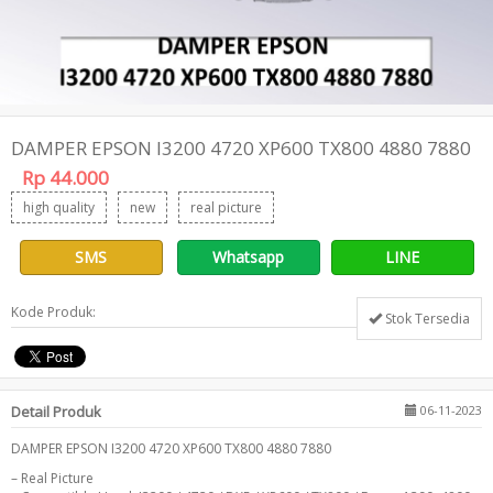
DAMPER EPSON I3200 4720 XP600 TX800 4880 7880
Rp 44.000
high quality
new
real picture
SMS
Whatsapp
LINE
Kode Produk:
Stok Tersedia
Detail Produk
06-11-2023
DAMPER EPSON I3200 4720 XP600 TX800 4880 7880
– Real Picture