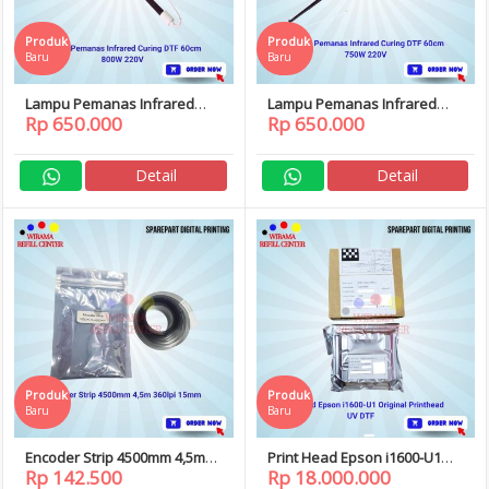
Produk
Produk
Baru
Baru
Lampu Pemanas Infrared
Lampu Pemanas Infrared
Rp 650.000
Rp 650.000
Curing DTF 60cm 220V 800W
Curing DTF 60cm 220V 750W
Detail
Detail
Produk
Produk
Baru
Baru
Encoder Strip 4500mm 4,5m
Print Head Epson i1600-U1
Rp 142.500
Rp 18.000.000
360lpi 15mm
i1600 U1 Original Printhead