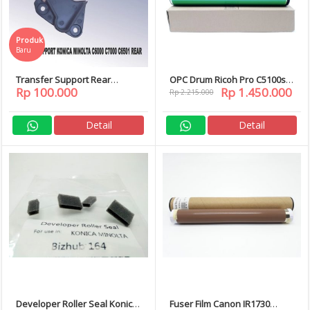
Produk
Baru
Transfer Support Rear
OPC Drum Ricoh Pro C5100s
Rp 100.000
Rp 1.450.000
Konica Minolta C6000 C6000
MP C6502 C8002 C651 C751EX
Rp 2.215.000
C7000 C6501
Detail
Detail
Developer Roller Seal Konica
Fuser Film Canon IR1730