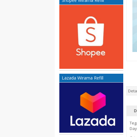
Shopee Wirama Refill
Lazada Wirama Refill
Deta
D
Teg
Day