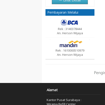
Lihat Detail
Pembayaran Melalui
Rek : 3140378444
An. Herson Wijaya
Rek : 1610000510979
An. Herson Wijaya
Alamat
Kantor Pusat Surabaya :
Wirama Refill Center