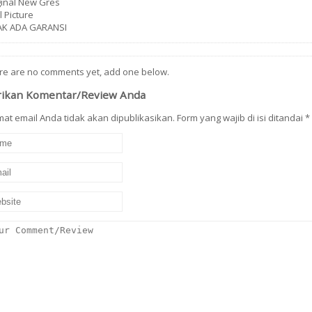
ginal New Gres
 Picture
AK ADA GARANSI
re are no comments yet, add one below.
rikan Komentar/Review Anda
at email Anda tidak akan dipublikasikan. Form yang wajib di isi ditandai
*