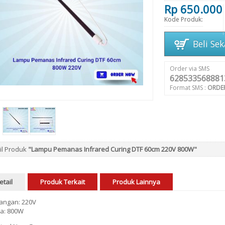
Rp 650.000
Kode Produk:
Beli Se
Order via SMS
628533568881
Format SMS :
ORDE
il Produk
"Lampu Pemanas Infrared Curing DTF 60cm 220V 800W"
etail
Produk Terkait
Produk Lainnya
angan: 220V
a: 800W