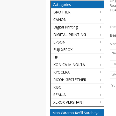
Ori
Categories
Real
TID
BROTHER
CANON
The
Digital Printing
DIGITAL PRINTING
Be
EPSON
Alam
FUJI XEROX
HP
KONICA MINOLTA
KYOCERA
RICOH GESTETNER
RISO
SEMUA
XEROX VERSHANT
Map Wirama Refill Surabaya