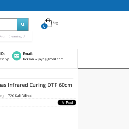
Bag
0
Drum Cleaning U
 ID:
Email:
seiyp
herson.wijaya@gmail.com
s Infrared Curing DTF 60cm
ing
| 720 Kali Dilihat