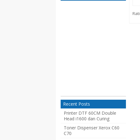
Rati
Recent Posts
Printer DTF 60CM Double
Head i1600 dan Curing
Toner Dispenser Xerox C60
C70