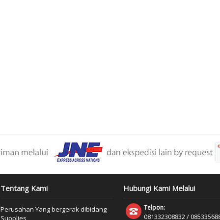
Tentang Kami
Hubungi Kami Melalui
Telpon:
Perusahan Yang bergerak dibidang
081332308832 / 085335688
Supplies