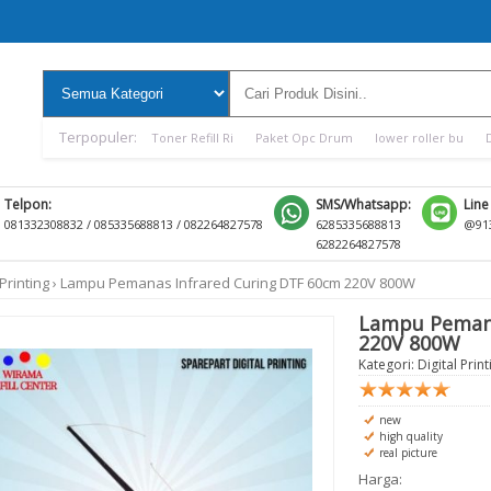
Terpopuler:
Toner Refill Ri
Paket Opc Drum
lower roller bu
Telpon:
SMS/Whatsapp:
Line
081332308832 / 085335688813 / 082264827578
6285335688813
@913
6282264827578
 Printing
›
Lampu Pemanas Infrared Curing DTF 60cm 220V 800W
Lampu Pemana
220V 800W
Kategori:
Digital Print
new
high quality
real picture
Harga: