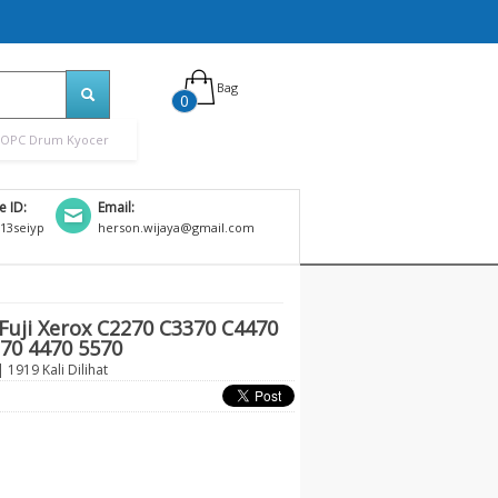
Bag
0
OPC Drum Kyocer
e ID:
Email:
13seiyp
herson.wijaya@gmail.com
uji Xerox C2270 C3370 C4470
70 4470 5570
 1919 Kali Dilihat