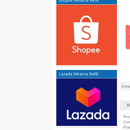
Shopee Wirama Refill
Lazada Wirama Refill
Deta
D
The
Comp
Pha