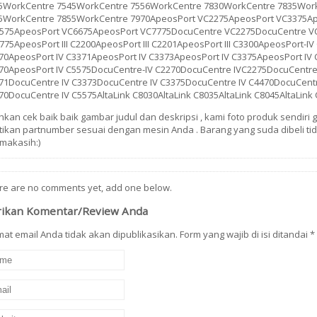
5WorkCentre 7545WorkCentre 7556WorkCentre 7830WorkCentre 7835Wor
5WorkCentre 7855WorkCentre 7970ApeosPort VC2275ApeosPort VC3375A
575ApeosPort VC6675ApeosPort VC7775DocuCentre VC2275DocuCentre V
775ApeosPort III C2200ApeosPort III C2201ApeosPort III C3300ApeosPort-I
70ApeosPort IV C3371ApeosPort IV C3373ApeosPort IV C3375ApeosPort IV
70ApeosPort IV C5575DocuCentre-IV C2270DocuCentre IVC2275DocuCentre 
71DocuCentre IV C3373DocuCentre IV C3375DocuCentre IV C4470DocuCent
70DocuCentre IV C5575AltaLink C8030AltaLink C8035AltaLink C8045AltaLink 
ahkan cek baik baik gambar judul dan deskripsi , kami foto produk sendir
tikan partnumber sesuai dengan mesin Anda . Barang yang suda dibeli tid
imakasih:)
re are no comments yet, add one below.
rikan Komentar/Review Anda
at email Anda tidak akan dipublikasikan. Form yang wajib di isi ditandai
*