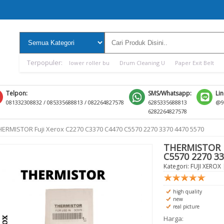
Terpopuler:
lower roller bu
Drum Cleaning U
Paper Exit Belt
Telpon:
SMS/Whatsapp:
Lin
081332308832 / 085335688813 / 082264827578
6285335688813
@9
6282264827578
HERMISTOR Fuji Xerox C2270 C3370 C4470 C5570 2270 3370 4470 5570
THERMISTOR F
C5570 2270 33
Kategori:
FUJI XEROX
|
high quality
new
real picture
Harga: