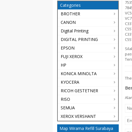
753
Categories
784
VC5
BROTHER
VC7
CANON
C33
C55
Digital Printing
C33
DIGITAL PRINTING
C55
EPSON
Sil
pas
FUJI XEROX
Ter
HP
KONICA MINOLTA
The
KYOCERA
Be
RICOH GESTETNER
Alam
RISO
SEMUA
XEROX VERSHANT
Map Wirama Refill Surabaya