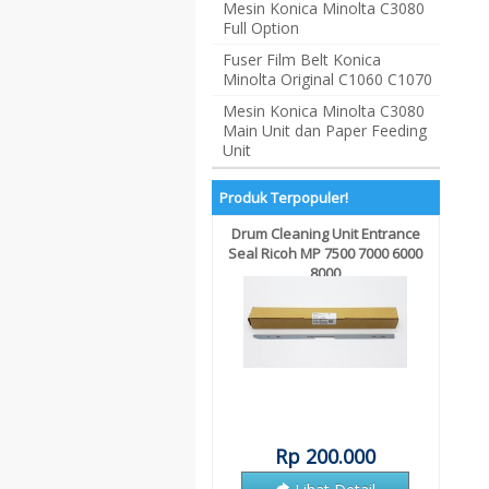
Mesin Konica Minolta C3080
Full Option
Fuser Film Belt Konica
Minolta Original C1060 C1070
Mesin Konica Minolta C3080
Main Unit dan Paper Feeding
Unit
Produk Terpopuler!
Drum Cleaning Unit Entrance
Paper Exit Belt Riso RZ EZ
Seal Ricoh MP 7500 7000 6000
8000
Rp 200.000
Rp 275.000