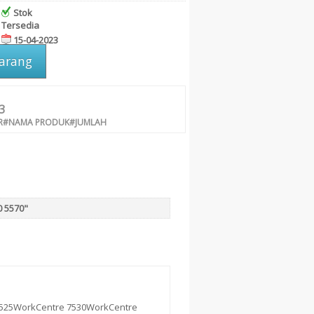
Stok
Tersedia
15-04-2023
karang
3
R#NAMA PRODUK#JUMLAH
0 5570"
7525WorkCentre 7530WorkCentre