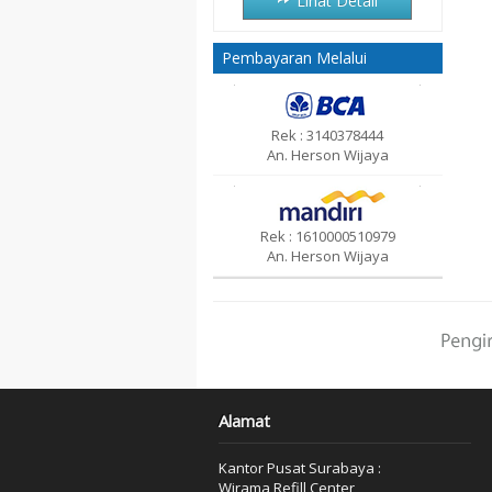
Lihat Detail
Lihat Detail
Pembayaran Melalui
Rek : 3140378444
An. Herson Wijaya
Rek : 1610000510979
An. Herson Wijaya
Alamat
Kantor Pusat Surabaya :
Wirama Refill Center