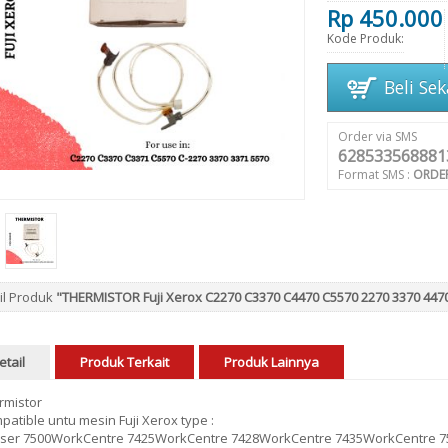
Rp 450.000
Kode Produk:
Beli Se
Order via SMS
628533568881
Format SMS :
ORDE
il Produk
"THERMISTOR Fuji Xerox C2270 C3370 C4470 C5570 2270 3370 447
etail
Produk Terkait
Produk Lainnya
rmistor
atible untu mesin Fuji Xerox type :
ser 7500WorkCentre 7425WorkCentre 7428WorkCentre 7435WorkCentre 