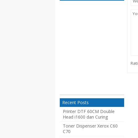
Rati
Recent Posts
Printer DTF 60CM Double
Head i1600 dan Curing
Toner Dispenser Xerox C60
C70