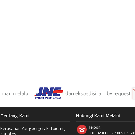
Tentang Kami
Hubungi Kami Melalui
Telpon:
Perusahan Yang bergerak dibidang
081332308832 / 085335688
Supplies