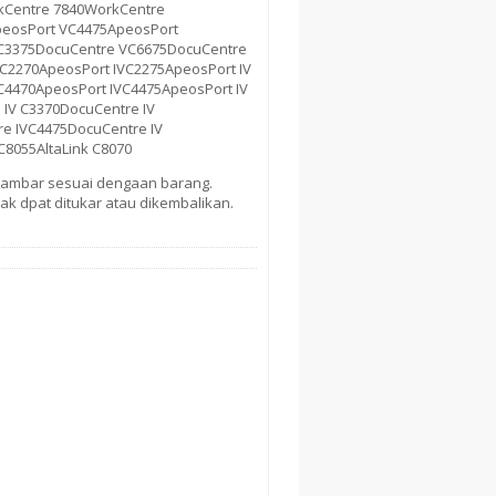
kCentre 7840WorkCentre
peosPort VC4475ApeosPort
C3375DocuCentre VC6675DocuCentre
V C2270ApeosPort IVC2275ApeosPort IV
 C4470ApeosPort IVC4475ApeosPort IV
IV C3370DocuCentre IV
re IVC4475DocuCentre IV
C8055AltaLink C8070
i gambar sesuai dengaan barang.
ak dpat ditukar atau dikembalikan.