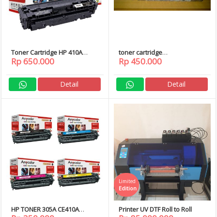
Toner Cartridge HP 410A
toner cartridge
Rp 650.000
Rp 450.000
CF410A CF411A CF412A
ricoh/gestetner
CF413A
mp2500/mp2580
Detail
Detail
Limited
Edition
HP TONER 305A CE410A
Printer UV DTF Roll to Roll