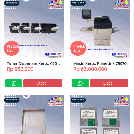
Produk
Produk
Baru
Baru
Toner Dispenser Xerox C60
Mesin Xerox PrimeLink C9070
Rp 862.500
Rp 63.000.000
C70
Detail
Detail