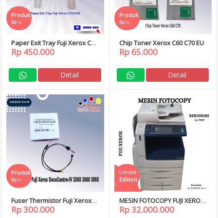
Produk
Produk
Baru
Baru
Paper Exit Tray Fuji Xerox C70
Chip Toner Xerox C60 C70 EU
Rp 450.000
Rp 65.000
C60
Detail
Detail
Produk
Limited
Edition
Baru
Fuser Thermistor Fuji Xerox
MESIN FOTOCOPY FUJI XEROX
Rp 300.000
Rp 32.000.000
DocuCentre-IV 2060 3060 3065
APEOSPORT V-5575 V 5575
V5575