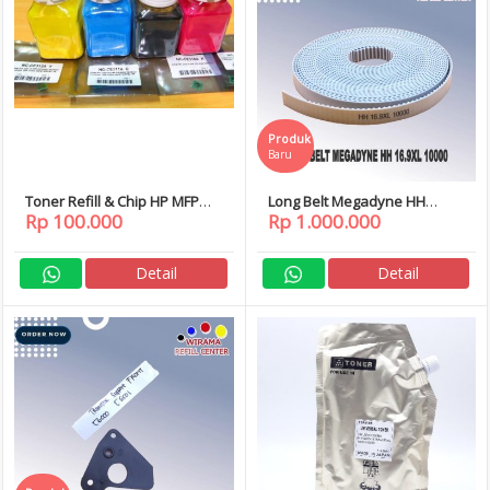
Produk
Baru
Toner Refill & Chip HP MFP
Long Belt Megadyne HH
Rp 100.000
Rp 1.000.000
M176n M176 M177fw M177
16.9XL 10000
Detail
Detail