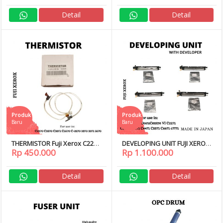
Detail
Detail
Produk
Produk
Baru
Baru
THERMISTOR Fuji Xerox C2270
DEVELOPING UNIT FUJI XEROX
Rp 450.000
Rp 1.100.000
C3370 C4470 C5570 2270 3370
DocuCentre VI C2271 C3370
4470 5570
C3371 C4471 C5571
Detail
Detail