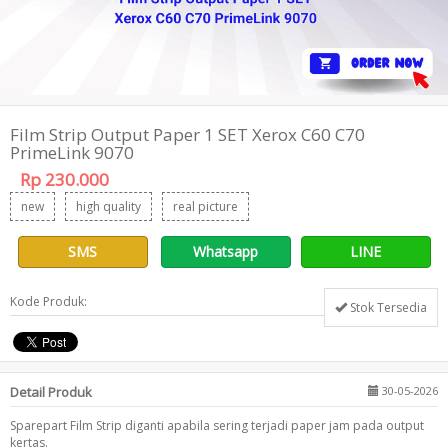
Film Strip Output Paper 1 SET Xerox C60 C70
PrimeLink 9070
Rp 230.000
new
high quality
real picture
SMS
Whatsapp
LINE
Kode Produk:
Stok Tersedia
Detail Produk
30-05-2026
Sparepart Film Strip diganti apabila sering terjadi paper jam pada output
kertas.