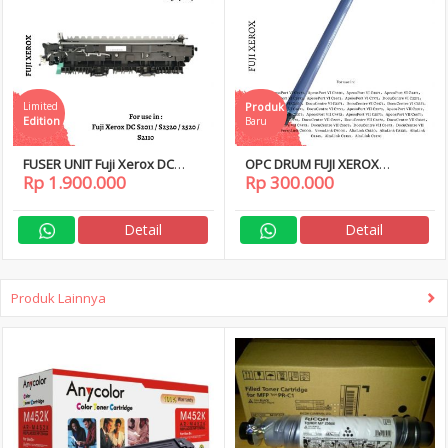
Limited
Produk
Edition
Baru
FUSER UNIT Fuji Xerox DC
OPC DRUM FUJI XEROX
Rp 1.900.000
Rp 300.000
S2011 S2320 2520 220 Volt
ApeosPort VI C2271
DocuCentre VI C2271 C3370
C3371
Detail
Detail
Produk Lainnya