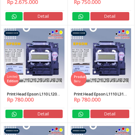
Rp 2.675.000
Rp 750.000
L1800 390 R1390
Premium ink
Detail
Detail
Limited
Produk
Edition
Baru
Print Head Epson L110 L120
Print Head Epson L1110 L3110
Rp 780.000
Rp 780.000
L130 L210 L220 L310 L360
L3150 L4150 L4160 L5190
Detail
Detail