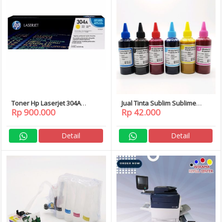
Toner Hp Laserjet 304A
Jual Tinta Sublim Sublime
Rp 900.000
Rp 42.000
CC532A
Epson Premium Low Price!
Detail
Detail