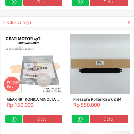
Detail
Detail
Produk Lainnya
Produk
Baru
GEAR 49T KONICA MINOLTA
Pressure Roller Riso CZ B4
Rp 150.000
Rp 550.000
Bizhub 250 350 282 2510 3510
ORIGINAL
Detail
Detail