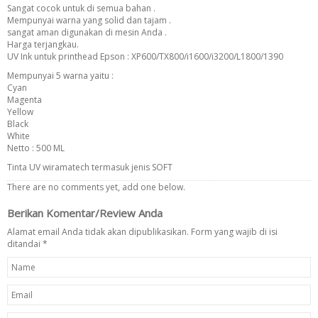
Sangat cocok untuk di semua bahan .
Mempunyai warna yang solid dan tajam .
sangat aman digunakan di mesin Anda .
Harga terjangkau.
UV Ink untuk printhead Epson : XP600/TX800/i1600/i3200/L1800/1390
Mempunyai 5 warna yaitu :
Cyan
Magenta
Yellow
Black
White
Netto : 500 ML
Tinta UV wiramatech termasuk jenis SOFT
There are no comments yet, add one below.
Berikan Komentar/Review Anda
Alamat email Anda tidak akan dipublikasikan. Form yang wajib di isi
ditandai
*