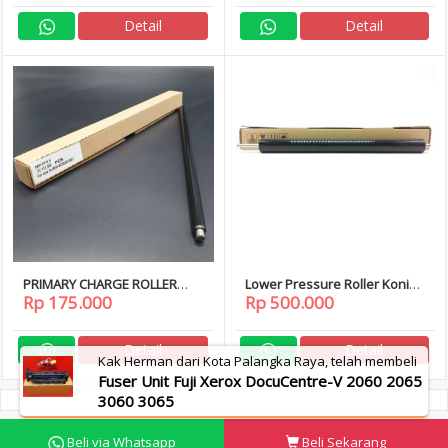
Detail
Detail
PRIMARY CHARGE ROLLER
Lower Pressure Roller Konica
Rp 175.000
Rp 500.000
PCR FUJI XEROX SC2020
Minolta C224 C284 C364 224
SC2021 SC2022
284 364
Detail
Detail
Kak Herman dari Kota Palangka Raya, telah membeli
Fuser Unit Fuji Xerox DocuCentre-V 2060 2065
3060 3065
Beli via Whatsapp
Beli Sekarang