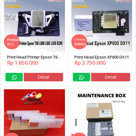
Produk
Limited
Edition
Baru
Print Head Printer Epson T60
Print Head Epson XP600 DX11
Rp 1.850.000
Rp 3.750.000
L800 L805 L850 R290
Detail
Detail