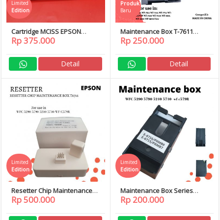
Limited
Produk
Edition
Baru
Cartridge MCISS EPSON
Maintenance Box T-7611
Rp 375.000
Rp 250.000
WorkForce Pro WF C5790 WF
Epson WF 7211 WF 7711
C5290 5790 5290
WF7771
Detail
Detail
Limited
Limited
Edition
Edition
Resetter Chip Maintenance
Maintenance Box Series
Rp 500.000
Rp 200.000
Box Epson T6716 WFC 5290
T6716 EPSON WF C5290 5790
5790 5210 5710
579R