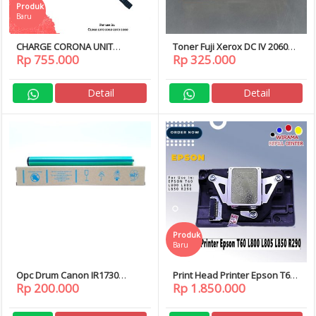
Produk
Baru
CHARGE CORONA UNIT
Toner Fuji Xerox DC IV 2060
Rp 755.000
Rp 325.000
KONICA MINOLTA BIZHUB
3060 3065 CT201734
C1060 1070 2060 2070 3080
Detail
Detail
Produk
Baru
Opc Drum Canon IR1730
Print Head Printer Epson T60
Rp 200.000
Rp 1.850.000
IR1740iF IR1740 IR1750 IR
L800 L805 L850 R290
image RUNNER 1730 1730iF
1740 1740iF