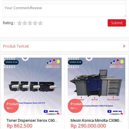
Rating :
Submit
Produk Terkait
Produk
Produk
Baru
Baru
Toner Dispenser Xerox C60
Mesin Konica Minolta C3080
Rp 862.500
Rp 290.000.000
C70
Full Option